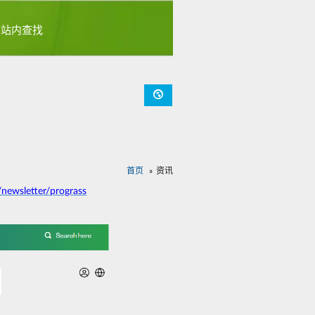
首页
资讯
newsletter/prograss