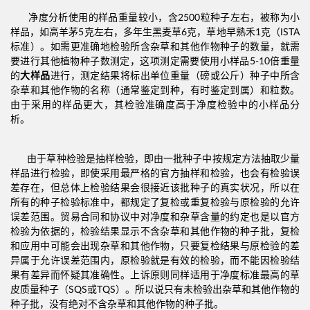
净度分析使用的样品重量较小，含2500粒种子左右，被称为小
样品，如高羊茅5克左右，多年生黑麦草6克，草地早熟禾1克（ISTA
标准）。如需更准确地检验所含杂草和其他作物种子的数量，就需
要进行其他植物种子数测定，这项测定需要使用小样品5-10倍重量
的
大样品
进行，测定结果将标出单位重量（磅或公斤）种子中所含
杂草和其他作物的名称（通常鉴定到种，有时鉴定到属）和粒数。
由于采用的样品更大，其检验准确度高于净度检验中的小样品分
析。
由于草种检验是抽样检验，即由一批种子中按规定方法抽取少量
样品进行检验，即使采用最严格的官方抽样和检验，也会有检验误
差存在，但总体上检验结果会很接近该批种子的真实状况，所以在
所有的种子检验标准中，都规定了复检或重复检验与原检验的允许
误差范围。贸易合同和协议中对净度和杂草含量的约定也是以官方
检验为依据的，检验结果显示不含杂草和其他作物的种子批，复检
和应用中可能会出现杂草和其他作物，只要复检结果与原检验的差
异属于允许误差范围内，原检验就是有效的检验，而不能因检验结
果有差异而怀疑其准确性。上诉原则同样适用于净度标准最高的草
皮质量种子（SQS或TQS）。所以说只有未检验出杂草和其他作物的
种子批，没有绝对不含杂草和其他作物的种子批。