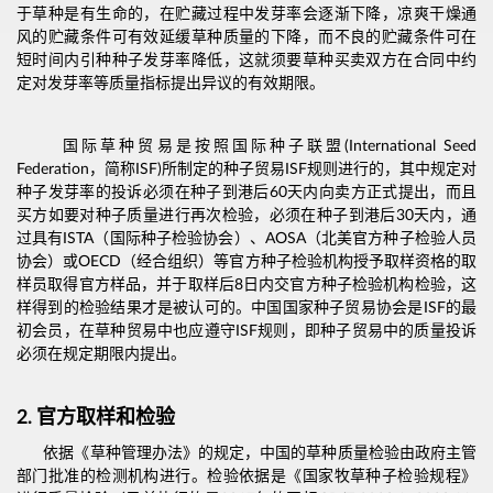
于草种是有生命的，在贮藏过程中发芽率会逐渐下降，凉爽干燥通
风的贮藏条件可有效延缓草种质量的下降，而不良的贮藏条件可在
短时间内引种种子发芽率降低，这就须要草种买卖双方在合同中约
定对发芽率等质量指标提出异议的有效期限。
国际草种贸易是按照国际种子联盟(International Seed
Federation，简称ISF)所制定的种子贸易ISF规则进行的，其中规定对
种子发芽率的投诉必须在种子到港后60天内向卖方正式提出，而且
买方如要对种子质量进行再次检验，必须在种子到港后30天内，通
过具有ISTA（国际种子检验协会）、AOSA（北美官方种子检验人员
协会）
或OECD（
经合组织
）
等官方种子检验机构授予取样资格的取
样员取得官方样品，并于取样后8日内交官方种子检验机构检验，这
样得到的检验结果才是被认可的。中国国家种子贸易协会是ISF的最
初会员，在草种贸易中也应遵守ISF规则，即种子贸易中的质量投诉
必须在规定期限内提出。
2.
官方取样和检验
依据《草种管理办法》的规定，中国的草种质量检验由政府主管
部门批准的检测机构进行。检验依据是《国家牧草种子检验规程》