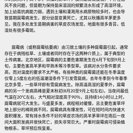
风不良问题，但苗期为保持苗床湿润的频繁浇水形成了高湿环境，
加上幼苗抗病能力弱，遇到土壤和灌溉用水病原物较多时，也会导
致苗期腐霉病发生，部分幼苗变黄死亡，尤其以秋播高羊茅更多
见，我在多处发生苗期病害的草皮农场发现，地面有很多青苔，低
湿处有很多霉斑。
腐霉病（或称腐霉枯萎病）由习居土壤的多种腐霉菌引起，通常
存在于病残枯草、土壤或者同时存在于这两种介质上，属于典型的
土传病害。北京地区，腐霉病的主要危害期发生在6月下旬到9月上
旬，主要危害高羊茅和早熟禾等冷季型草。该病对水分条件要求
高，而对温度的要求不太严格，有些种类的腐霉菌还能在冬季温度
仅零上5度左右的低温潮湿条件下引发雪腐病，去年冬季到今年春季
北京多雪，一些草坪即有雪腐病发生。除高温高湿的夏季外，腐霉
病的另一个发病高峰是夏末秋初(8月20至9月上旬左右)，当夜间最低
气温在20℃左右，大气相对湿度高于90％，且持续14小时以上时，
腐霉病就可大发生。与盛夏多发，病程相对缓慢，且主要危害草坪
地上部分的褐斑病不同，腐霉病具有爆发性，可在短时间内快速大
面积爆发，常有排水条件不好的草皮农场的高羊茅草坪在雨后一夜
间大面积发病并很快死亡，损失非常巨大。严重时腐霉病可侵染植
物根系，草坪预后恢复差。