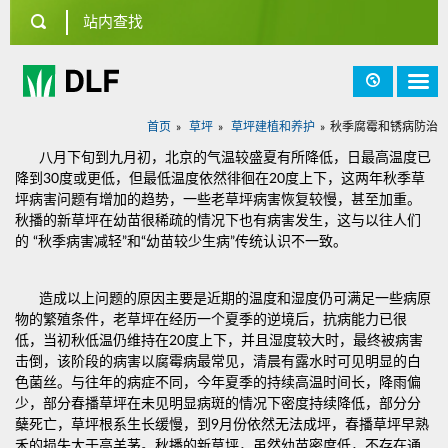
首页
草坪
草坪建植和养护
秋季腐霉和锈病防治
八月下旬到九月初，北京的气温较盛夏有所降低，日最高温度已
降到30度或更低，但最低温度依然徘徊在20度上下，这两年秋季草
坪病害问题有增加的趋势，一些老草坪病害恢复较慢，甚至加重。
秋播的新草坪在幼苗很稀疏的情况下也有病害发生，这与以往人们
的 “秋季病害减轻”和“幼苗较少生病”传统认识不一致。
造成以上问题的原因主要是近期的温度和湿度仍可满足一些病原
物的繁殖条件，老草坪在经历一个夏季的逆境后，抗病能力已很
低，当初秋低温仍维持在20度上下，并且湿度较大时，最终被病害
击倒，该阶段的病害以腐霉病最常见，清晨有露水时可见明显的白
色菌丝。与往年的病症不同，今年夏季的持续高温时间长，降雨偏
少，部分春播草坪在未见明显病斑的情况下密度持续降低，部分分
蘖死亡，草坪根系生长缓慢，到9月份依然无法成坪，春播草坪早熟
禾的损失大于高羊茅。秋播的新草坪，虽然幼苗密度低，不存在通