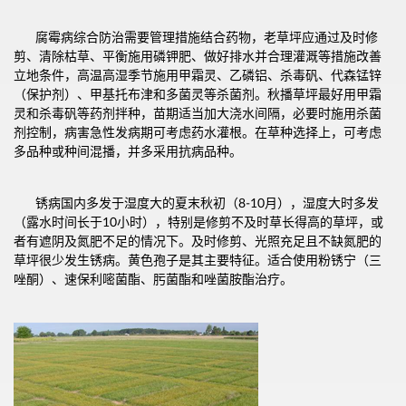
腐霉病综合防治需要管理措施结合药物，老草坪应通过及时修
剪、清除枯草、平衡施用磷钾肥、做好排水并合理灌溉等措施改善
立地条件，高温高湿季节施用甲霜灵、乙磷铝、杀毒矾、代森锰锌
（保护剂）、甲基托布津和多菌灵等杀菌剂。秋播草坪最好用甲霜
灵和杀毒矾等药剂拌种，苗期适当加大浇水间隔，必要时施用杀菌
剂控制，病害急性发病期可考虑药水灌根。在草种选择上，可考虑
多品种或种间混播，并多采用抗病品种。
锈病国内多发于湿度大的夏末秋初（8-10月），湿度大时多发
（露水时间长于10小时），特别是修剪不及时草长得高的草坪，或
者有遮阴及氮肥不足的情况下。及时修剪、光照充足且不缺氮肥的
草坪很少发生锈病。黄色孢子是其主要特征。适合使用粉锈宁（三
唑酮）、速保利嘧菌酯、肟菌酯和唑菌胺酯治疗。