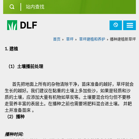
首页
草坪
草坪建植和养护
播种建植新草坪
1.
建植
（
1
）土壤播前处理
首先把地面上所有的杂物清除干净，苗床准备的越好，草坪就会
生长的越好。我们建议在黏重的土壤上多加些沙，如果是轻质和沙
质的土壤，应添加大量有机物如草炭等。土壤要混合均匀但不要移
走营养丰富的表层土。在播种之前也需要将肥料混合进土壤。 并耙
土并准备苗床 。
（
2
）播种
播种时间
: