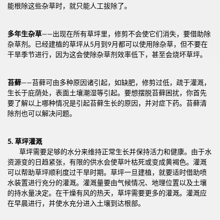
能根除这些杂草时，就只能人工拔除了。
多年生杂草
——出现在所有草坪里，修剪不会使它们消失，要借助除
杂草剂。已经建植的草坪从5月到9月都可以使用除杂草，但不要在
干旱季节进行，因为这会使除杂草剂效率低下，甚至会烧坏草坪。
苔藓
——苔藓可由多种原因诸引起，如缺肥，修剪过低，疏于灌溉，
生长于庇荫处，表面土壤潮湿等引起。要想摆脱苔藓困扰，你首先
要了解以上哪种情况是引起苔藓生长的原因，并对症下药。苔藓清
除剂也可以解决问题。
5.
草坪灌溉
草坪需要足够的水分来维持正常生长并保持活力和健康。由于水
资源变的日趋紧张，有限的供水会使草叶枯死或变成黄褐色。灌溉
可以帮助草坪顺利度过干旱时期。草坪一旦建植，就要适时借助喷
水装置进行充分的灌溉。灌溉量要由气候情况、地理位置以及土壤
的持水量决定。在干燥有风的热天，草坪需要更多的灌溉。灌溉应
在早晨进行，并使水充分进入土壤到达根部。