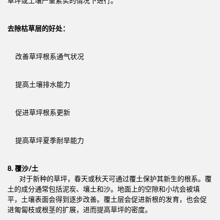
草坪或土壤严重紧实的情况下进行。
去除枯草层的好处：
改善草坪根系通气状况
提高土壤排水能力
促进草坪根系更新
提高草坪夏季耐旱能力
8.
覆沙
/
土
对于新种的草坪，春天或秋天可通过覆土保护其新生的根系。覆
土的成分通常包括泥炭、壤土和沙。地面上的空隙和小坑会被填
平，土壤表面会得到逐步改善。覆土层会促进新根的发育，也会促
进匍匐枝或根茎的扩展，进而提高草坪的密度。