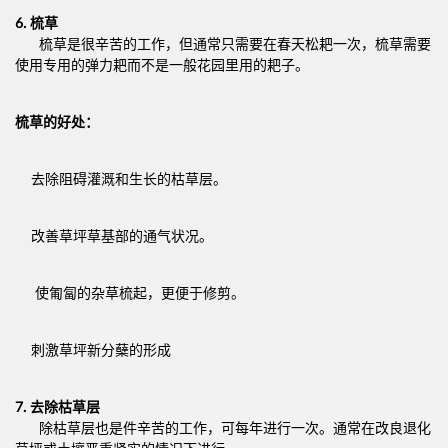
6.
梳草
梳草是很辛苦的工作，但通常只需要在春天松耙一次，梳草需要
使用专用的弹力耙而不是一般花园里用的耙子。
梳草的好处：
去除阻碍灌溉和生长的枯草层。
改善草坪草基部的通气状况。
使匍匐的杂草梳起，更便于修剪。
刺激草坪新分蘖的形成
7.
去除枯草层
除枯草层也是件辛苦的工作，可每年进行一次。通常在改良退化