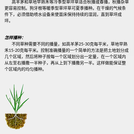
高羊茅和草地早熟禾等冷季型草坪草适合秋播或春播，秋播杂草
更容易控制。狗牙根等暖季型草坪草可夏季播种。在干燥的气候条
件下，必须借助喷水设备来使苗床保持持续的湿润，直到草坪成
坪。
怎样播种：
不同草种需要不同的播量，如高羊茅25-30克每平米，草地早熟
禾15-20克每平米。控制准确播量的一个简单的方法是把土地划分成
几个区域，然后将种子按每一个区域划分出一定量，在一个区域内
从左至右播撒一半种子，再从上到下播撒另一半。这样做能保证整
个区域内的均匀播种。