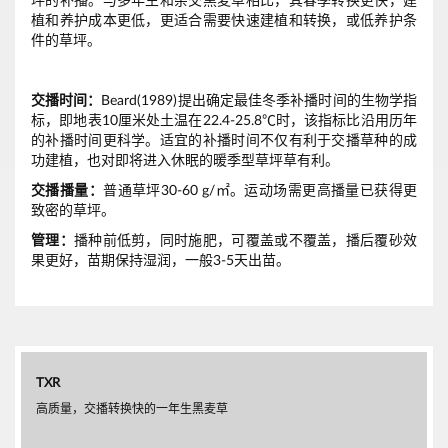
坪的补播。与多年生和杂交黑麦草相比，其春季转换更快，建
植和养护成本更低，更适合需要快速建植和转换，或低养护条
件的草坪。
交播时间：
Beard(1989)提出确定最佳冬季补播时间的生物学指
标，即地表10厘米处土温在22.4-25.8℃时，该指标比沿用历年
的补播时间更科学。适宜的补播时间不仅有利于交播草种的成
功建植，也对即将进入休眠的暖季型草坪草有利。
交播播量：
普通草坪30-60 g/㎡。运动场需更高播量已获得更
致密的草坪。
管理：
播种前低剪，同时施肥，可覆盖或不覆盖，播后覆砂效
果更好，苗期保持湿润，一般3-5天出苗。
TXR
高质量，交播转换快的一年生黑麦草