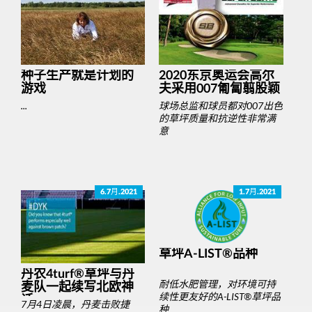
种子生产就是计划的
2020东京奥运会高尔
游戏
夫采用007匍匐翦股颖
...
球场总监和球员都对007出色
的草坪质量和抗逆性非常满
意
6.7月.2021
1.7月.2021
草坪A-LIST®品种
丹农4turf®草坪与丹
耐低水肥管理，对环境可持
麦队一起续写北欧神
续性更友好的A-LIST®草坪品
话
7月4日凌晨，丹麦击败捷
种