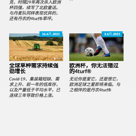
克，时隔29年再次杀入欧洲
杯四强，续写了北欧童话。
与丹麦队同样表现优异的，
还有丹农的4turf®草坪。
16.6月.2021
3.6月.2021
全球草种需求持续强
欧洲杯，你无法错过
劲增长
的4turf®
Covid-19、集装箱短缺、需
无论你是爱它，还是恨它，
求上升、前一年的低库存，
欧洲足球之夏即将来临。与
以及产量低于平均水平，已
之相伴的是丹农4turf®
连续三年导致价格上涨。