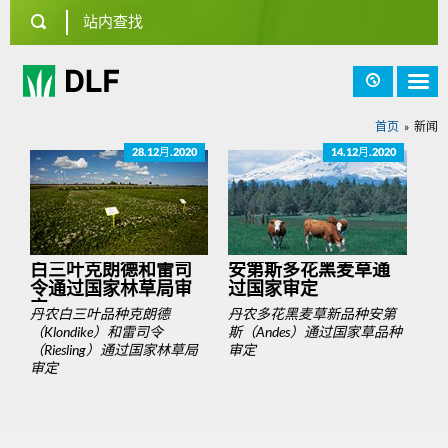
首页
新闻
28.12月.2020
14.12月.2020
白三叶克朗德和雷司
安第斯多花黑麦草通
令通过国家林草局审
过国家审定
定
丹农白三叶品种克朗德
丹农多花黑麦草新品种安第
（Klondike）和雷司令
斯（Andes）通过国家草品种
（Riesling）通过国家林草局
审定
审定