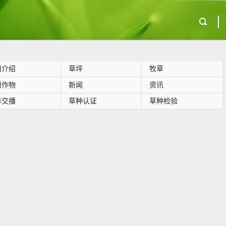
司介绍
草坪
牧草
用作物
新闻
资讯
季交播
草种认证
草种检验