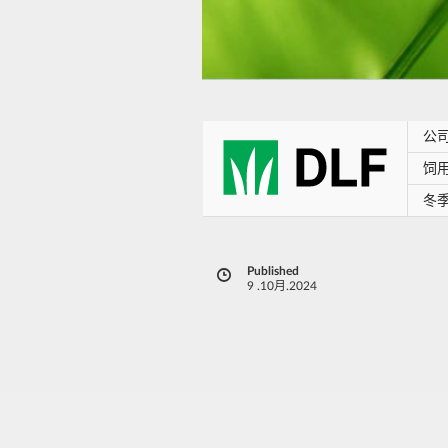
公
饲
冬
Published
e
9 .10月.2024