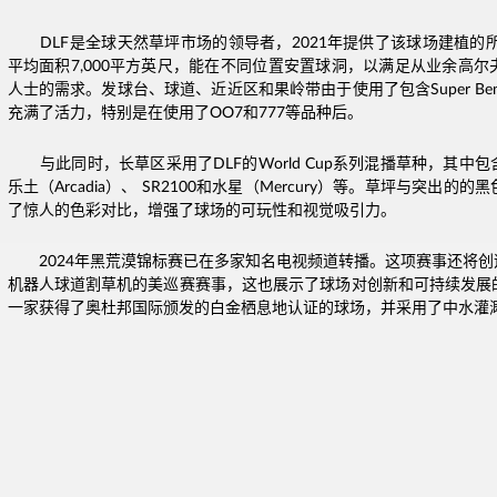
DLF是全球天然草坪市场的领导者，2021年提供了该球场建植的所
平均面积7,000平方英尺，能在不同位置安置球洞，以满足从业余高
人士的需求。发球台、球道、近近区和果岭带由于使用了包含Super Bents
充满了活力，特别是在使用了OO7和777等品种后。
与此同时，长草区采用了DLF的World Cup系列混播草种，其
乐土（Arcadia）、 SR2100和水星（Mercury）等。草坪与突出
了惊人的色彩对比，增强了球场的可玩性和视觉吸引力。
2024年黑荒漠锦标赛已在多家知名电视频道转播。这项赛事还将
机器人球道割草机的美巡赛赛事，这也展示了球场对创新和可持续发展
一家获得了奥杜邦国际颁发的白金栖息地认证的球场，并采用了中水灌