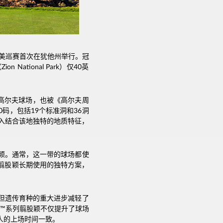
，美巡赛首次在犹他州举行。冠
tional Park）仅40英
一高尔夫球场，也被《高尔夫周
0码，包括19个标准洞和36洞
场深入结合该地独特的地质特征，
颖。通常，这一带的球场都使
翦股颖长期使用的独特方案，
但遗传育种的重大进步减轻了
ts™系列翦股颖不仅提升了球场
人的上场时间一致。