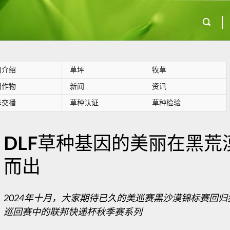
司介绍
草坪
牧草
用作物
新闻
资讯
季交播
草种认证
草种检验
DLF草种基因的美丽在黑荒
而出
2024年十月，大家期待已久的美巡赛黑沙漠锦标赛回
巡回赛中的联邦快递杯秋季赛系列