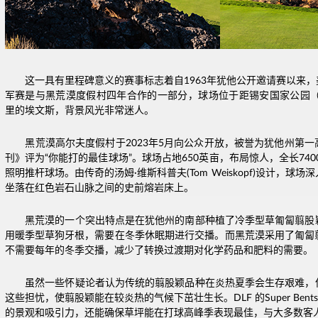
这一具有里程碑意义的赛事标志着自1963年犹他公开邀请赛以来
军赛是与黑荒漠度假村四年合作的一部分，球场位于距锡安国家公园（Zion Na
里的埃文斯，背景风光非常迷人。
黑荒漠高尔夫度假村于2023年5月向公众开放，被誉为犹他州第
刊》评为“你能打的最佳球场”。球场占地650英亩，布局惊人，全长740
照明推杆球场。由传奇的汤姆·维斯科普夫(Tom Weiskopf)设计，球
坐落在红色岩石山脉之间的史前熔岩床上。
黑荒漠的一个突出特点是在犹他州的南部种植了冷季型草匍匐翦股
用暖季型草狗牙根，需要在冬季休眠期进行交播。而黑荒漠采用了匍匐
不需要每年的冬季交播，减少了转换过渡期对化学药品和肥料的需要。
虽然一些怀疑论者认为传统的翦股颖品种在炎热夏季会生存艰难，
这些担忧，使翦股颖能在较炎热的气候下茁壮生长。DLF 的Super Ben
的景观和吸引力，还能确保草坪能在打球高峰季表现最佳，与大多数客