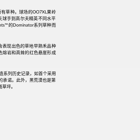
有草种。球场的OO7XL果岭
尔夫球手到高尔夫精英不同水平
™的Dominator系列草种而
中包含表现出色的草地早熟禾品种
的的黑色熔岩和高耸的红色悬崖形成
创造系列历史记录，如首个采用
的承诺。此外，黑荒漠也是第
溉草坪。