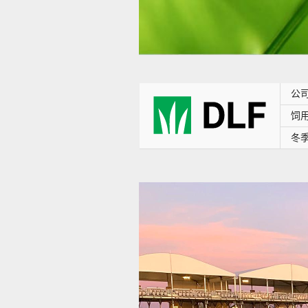
公
饲
冬