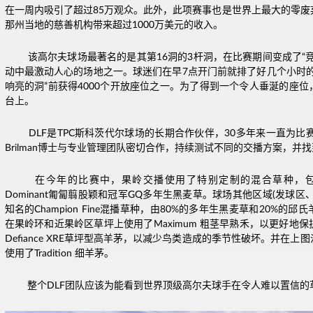
在一周内吸引了超过85万观众。此外，此项赛事也是世界上最大的零废
那州当地的慈善机构带来超过1000万美元的收入。
该高尔夫球场最著名的是其第16洞的3杆洞，在比赛期间变成了“
动中最激动人心的场地之一。球迷们在早7点开门前就排了好几个小时的
响亮的洞”前获得4000个开放座位之一。为了得到一个令人垂涎的座
台上。
DLF是TPC斯科茨代尔球场的长期合作伙伴，30多年来一直为比赛提供草种
Brilman博士与专业管理团队密切合作，持续测试不同的交播方案，并
在今年的比赛中，果岭交播使用了特别定制的混合草种，包括M
Dominant匍匐翦股颖和冠军GQ多年生黑麦草。球场其他区域(发球
知名的Champion Fine混播草种，由80%的多年生黑麦草和20%的
在果岭环和近果岭区草坪上使用了Maximum 粗茎早熟禾，以更好地
Defiance XRE草坪型高羊茅，以减少鸟类造成的季节性破坏。并在
使用了Tradition 细羊茅。
整个DLF团队应该为能看到世界顶级高尔夫球手在令人难以置信的