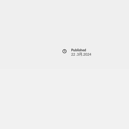
Published
e
22 .3月.2024