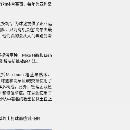
弃物体育赛事，每年为亚利桑
竞技场”，为球迷提供了职业运
队，只为有机会在“高尔夫最
位，他们真的会从大门奔跑到看
。Mike Hills和Leah
找到解决新挑战的方法。
aximum 粗茎早熟禾、
区、球道和高草区)的交播使用了
邱氏羊茅构成。此外，管理团队还
保护和修复草皮。在湖边使用了
上图沙坑中著名的教堂长凳土丘上
草坪上打球而感到自豪!