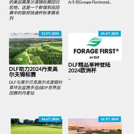
的美巡赛黑沙漠锦标赛回归
A/S与Groupe Florimond...
犹他，这是一个新增到巡回
赛中的联邦快递杯秋季赛系
列
13.9月.2024
24.6月.2024
DLF精品草种登陆
DLF助力2024丹麦高
2024欧洲杯
尔夫锦标赛
...
DLF与莱尔贝克高尔夫度假村
草坪总监携手迎战DP世界巡
回赛的丹麦站
14.6月.2024
22.3月.2024