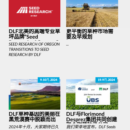
DLF北美的高端专业草
更平衡的草种市场需
坪品牌“Seed
要及早规划
Research of Oregon®
SEED RESEARCH OF OREGON
...
”正式更名为“Seed
TRANSITIONS TO SEED
Research by DLF™”
RESEARCH BY DLF
9.10月.2024
19.9月.2024
DLF草种基因的美丽在
DLF与Florimond
黑荒漠赛中脱颖而出
Desprez集团共同创建
联合甜菜种子公司
2024年十月，大家期待已久
我们荣幸地宣布，DLF Seeds