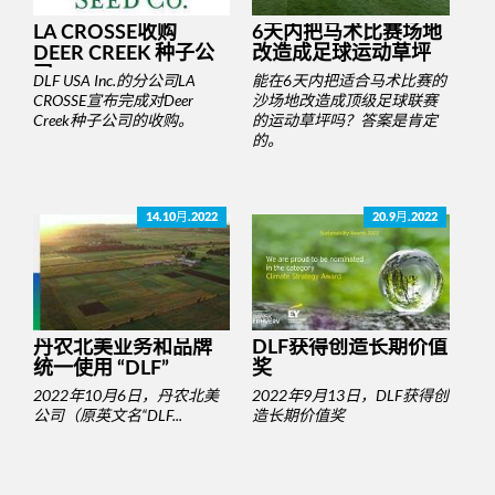
LA CROSSE收购
6天内把马术比赛场地
DEER CREEK 种子公
改造成足球运动草坪
司
DLF USA Inc.的分公司LA
能在6天内把适合马术比赛的
CROSSE宣布完成对Deer
沙场地改造成顶级足球联赛
Creek种子公司的收购。
的运动草坪吗？答案是肯定
的。
14.10月.2022
20.9月.2022
丹农北美业务和品牌
DLF获得创造长期价值
统一使用 “DLF”
奖
2022年10月6日，丹农北美
2022年9月13日，DLF获得创
公司（原英文名“DLF...
造长期价值奖