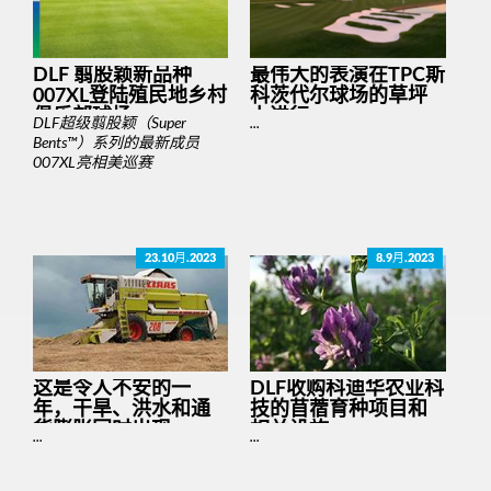
DLF 翦股颖新品种
最伟大的表演在TPC斯
007XL登陆殖民地乡村
科茨代尔球场的草坪
俱乐部球场
上进行
DLF超级翦股颖（Super
...
Bents™）系列的最新成员
007XL亮相美巡赛
23.10月.2023
8.9月.2023
这是令人不安的一
DLF收购科迪华农业科
年，干旱、洪水和通
技的苜蓿育种项目和
货膨胀同时出现
相关设施
...
...